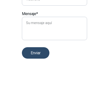
Mensaje*
Enviar
Ubicación
Visítanos para conocer nuestros servicios de 
impresión y diseño 3D.